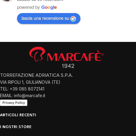
powered by
G
o
o
g
l
e
lascia una recensione su
TORREFAZIONE ADRIATICA S.P.A.
VIA RIPOLI 1, GIULIANOVA (TE)
TEL: +39 085 8072141
EMAIL: info@marcafe.it
Privacy Policy
ARTICOLI RECENTI
I NOSTRI STORE