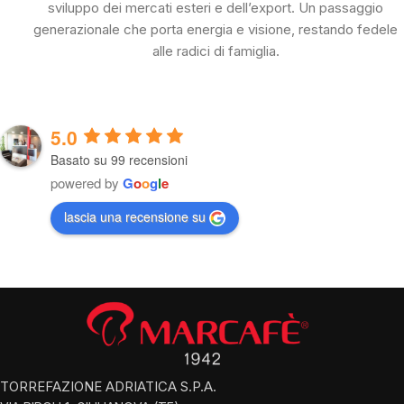
sviluppo dei mercati esteri e dell’export. Un passaggio
generazionale che porta energia e visione, restando fedele
alle radici di famiglia.
5.0
Basato su 99 recensioni
powered by
G
o
o
g
l
e
lascia una recensione su
TORREFAZIONE ADRIATICA S.P.A.