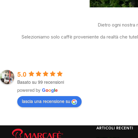
Dietro ogni nostra 
Selezioniamo solo caffè proveniente da realtà che tutela
5.0
Basato su 99 recensioni
powered by
G
o
o
g
l
e
lascia una recensione su
ARTICOLI RECENTI