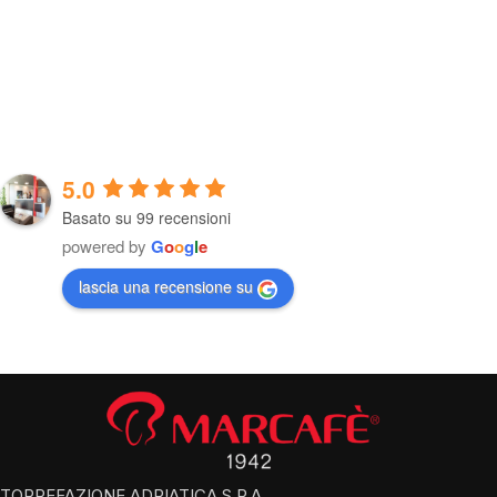
5.0
Basato su 99 recensioni
powered by
G
o
o
g
l
e
lascia una recensione su
TORREFAZIONE ADRIATICA S.P.A.