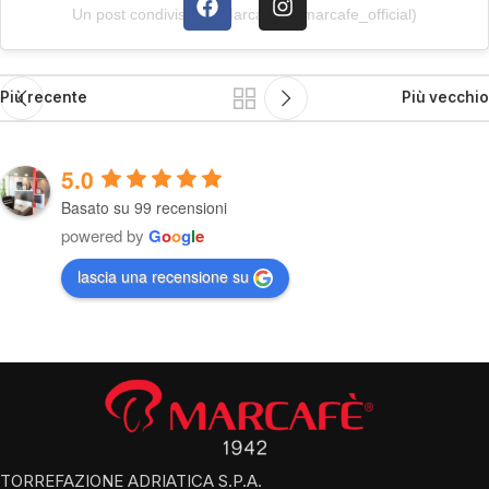
Un post condiviso da Marcafè (@marcafe_official)
Più recente
Più vecchio
5.0
Basato su 99 recensioni
powered by
G
o
o
g
l
e
lascia una recensione su
TORREFAZIONE ADRIATICA S.P.A.