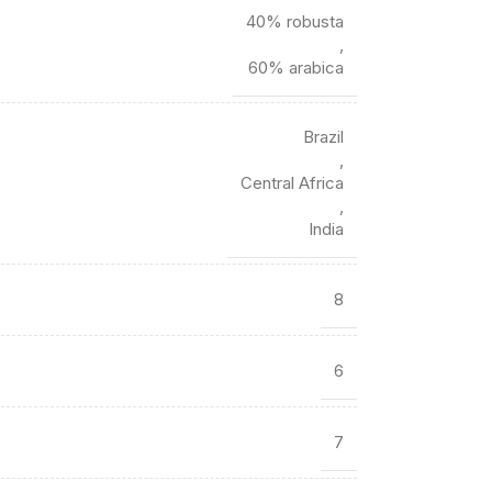
40% robusta
,
60% arabica
Brazil
,
Central Africa
,
India
8
6
7