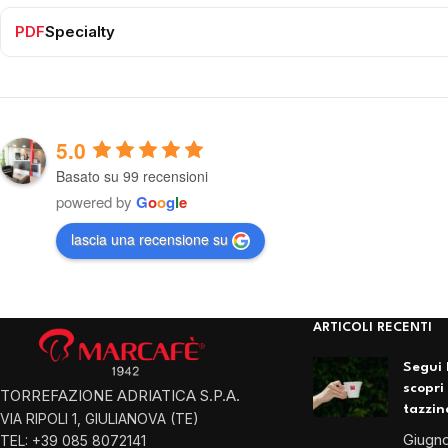
PDF
Specialty
5.0
Basato su 99 recensioni
powered by
G
o
o
g
l
e
lascia una recensione su
ARTICOLI RECENTI
Segui 
scopri
TORREFAZIONE ADRIATICA S.P.A.
tazzin
VIA RIPOLI 1, GIULIANOVA (TE)
Giugno
TEL: +39 085 8072141