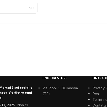
Apri
I NOSTRI STORE
LINKS UTI
Via Ripoli 1, Giulianova
Privacy 
Marcafè sui social e
 cosa c’è dietro ogni
(TE)
Resi
a!
Termini 
 19, 2025
Non ci
Contatta