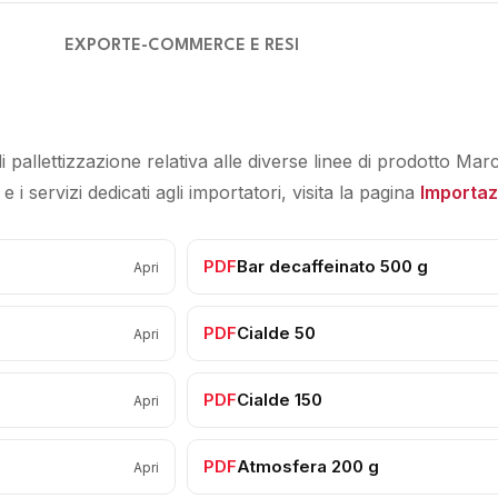
EXPORT
E-COMMERCE E RESI
 pallettizzazione relativa alle diverse linee di prodotto M
 i servizi dedicati agli importatori, visita la pagina
Importaz
PDF
Bar decaffeinato 500 g
Apri
PDF
Cialde 50
Apri
PDF
Cialde 150
Apri
PDF
Atmosfera 200 g
Apri