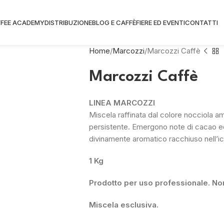
FEE ACADEMY
DISTRIBUZIONE
BLOG E CAFFÈ
FIERE ED EVENTI
CONTATTI
Home
Marcozzi
Marcozzi Caffè
Marcozzi Caffè
LINEA MARCOZZI
Miscela raffinata dal colore nocciola
persistente. Emergono note di cacao e
divinamente aromatico racchiuso nell’ic
1 Kg
Prodotto per uso professionale. Non
Miscela esclusiva.