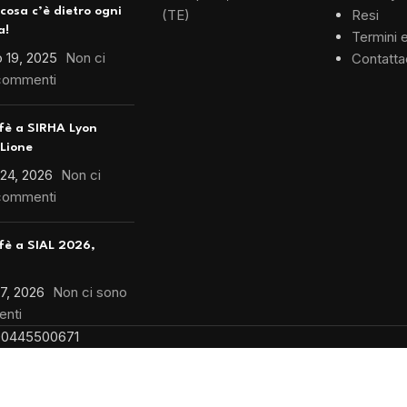
 cosa c’è dietro ogni
(TE)
Resi
a!
Termini 
 19, 2025
Non ci
Contatta
commenti
fè a SIRHA Lyon
Lione
 24, 2026
Non ci
commenti
è a SIAL 2026,
 7, 2026
Non ci sono
nti
VA 00445500671