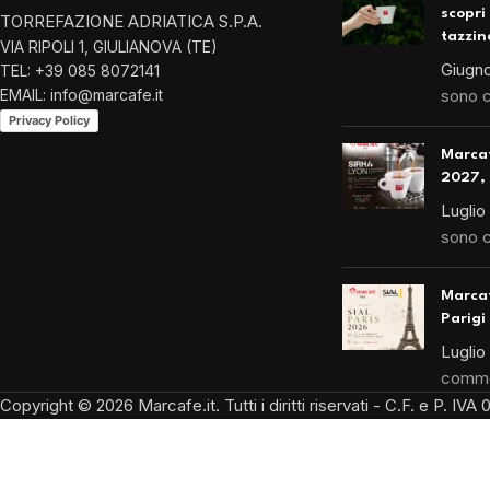
scopri
TORREFAZIONE ADRIATICA S.P.A.
tazzin
VIA RIPOLI 1, GIULIANOVA (TE)
Giugno
TEL: +39 085 8072141
EMAIL: info@marcafe.it
sono 
Privacy Policy
Marca
2027, 
Luglio
sono 
Marcaf
Parigi
Luglio
comme
Copyright © 2026 Marcafe.it. Tutti i diritti riservati - C.F. e P. I