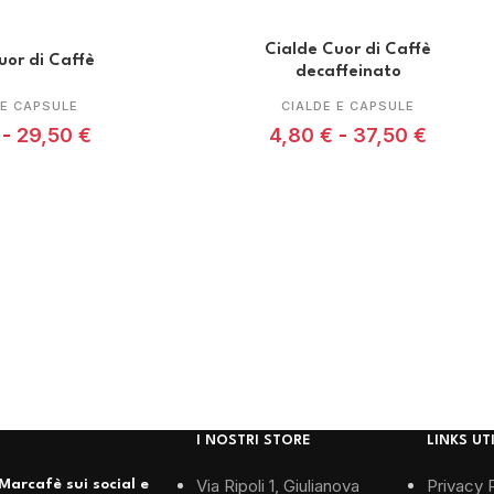
Cialde Cuor di Caffè
uor di Caffè
decaffeinato
 E CAPSULE
CIALDE E CAPSULE
-
29,50
€
4,80
€
-
37,50
€
I NOSTRI STORE
LINKS UTI
Via Ripoli 1, Giulianova
Privacy 
Marcafè sui social e