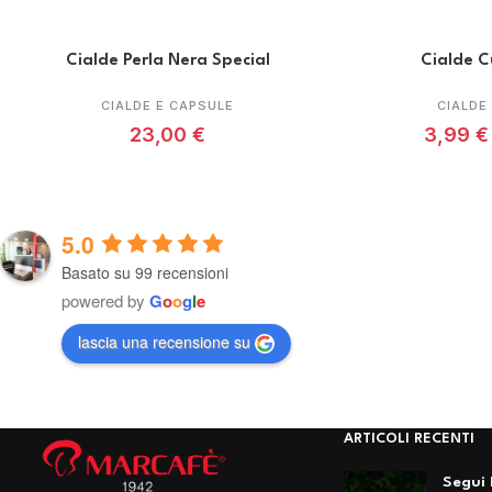
Cialde Perla Nera Special
Cialde C
CIALDE E CAPSULE
CIALDE
23,00
€
3,99
€
5.0
Basato su 99 recensioni
powered by
G
o
o
g
l
e
lascia una recensione su
ARTICOLI RECENTI
Segui 