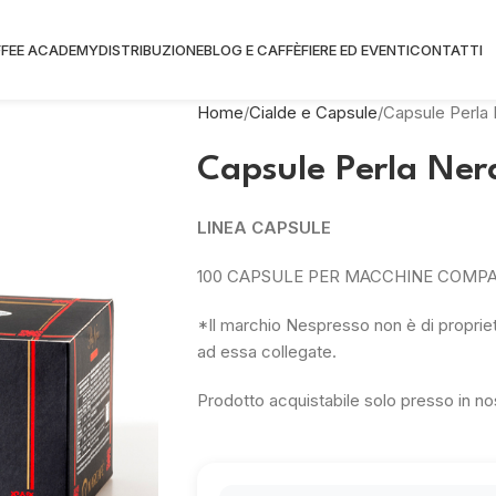
FEE ACADEMY
DISTRIBUZIONE
BLOG E CAFFÈ
FIERE ED EVENTI
CONTATTI
Home
Cialde e Capsule
Capsule Perla
Capsule Perla Ner
LINEA CAPSULE
100 CAPSULE PER MACCHINE COMPA
*Il marchio Nespresso non è di propriet
ad essa collegate.
Prodotto acquistabile solo presso in nos