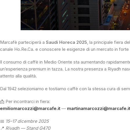
Marcafè parteciperà a
Saudi Horeca 2025
, la principale fiera
canale Ho.Re.Ca. e conoscere le esigenze di un mercato in forte 
Il consumo di caffè in Medio Oriente sta aumentando rapidamente. Ba
un’esperienza premium in tazza. La nostra presenza a Riyadh nasce
attento alla qualità.
Dal 1942 selezioniamo e tostiamo caffè con la stessa cura di semp
📩 Per incontrarci in fiera:
emiliomarcozzi@marcafe.it
—
martinamarcozzi@marcafe.i
📅
15–17 dicembre 2025
📍
Riyadh — Stand G470