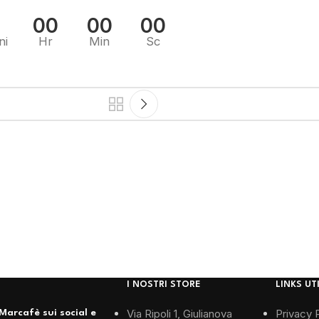
00
00
00
ni
Hr
Min
Sc
I NOSTRI STORE
LINKS UTI
Via Ripoli 1, Giulianova
Privacy 
Marcafè sui social e