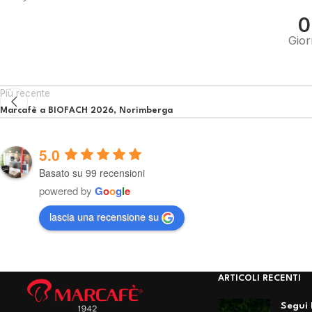
0
Gior
Più recente
Marcafè a BIOFACH 2026, Norimberga
5.0
Basato su 99 recensioni
powered by
G
o
o
g
l
e
lascia una recensione su
ARTICOLI RECENTI
Segui 