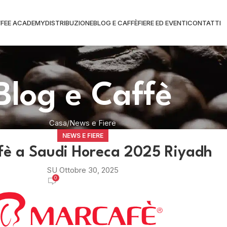
FEE ACADEMY
DISTRIBUZIONE
BLOG E CAFFÈ
FIERE ED EVENTI
CONTATTI
Blog e Caffè
Casa
News e Fiere
NEWS E FIERE
è a Saudi Horeca 2025 Riyadh
SU Ottobre 30, 2025
0