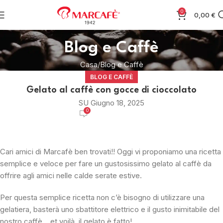
0
0,00
€
Blog e Caffè
Casa
Blog e Caffè
BLOG E CAFFÈ
Gelato al caffè con gocce di cioccolato
SU Giugno 18, 2025
0
Cari amici di Marcafè ben trovati!! Oggi vi proponiamo una ricetta
semplice e veloce per fare un gustosissimo gelato al caffè da
offrire agli amici nelle calde serate estive.
Per questa semplice ricetta non c’è bisogno di utilizzare una
gelatiera, basterà uno sbattitore elettrico e il gusto inimitabile del
nostro caffè… et voilà, il gelato è fatto!