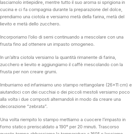
lasciamolo intiepidire, mentre tutto il suo aroma si sprigiona in
cucina e ci fa compagnia durante la preparazione del dolce,
prendiamo una ciotola e versiamo metà della farina, metà del
lievito e metà dello zucchero.
Incorporiamo l’olio di semi continuando a mescolare con una
frusta fino ad ottenere un impasto omogeneo.
In un’altra ciotola versiamo la quantità rimanente di farina,
zucchero e lievito e aggiungiamo il caffè mescolando con la
frusta per non creare grumi.
Imburriamo ed infariniamo uno stampo rettangolare (26×11 cm) e
aiutandoci con dei cucchiai o dei piccoli mestoli versiamo poco
alla volta i due composti alternandoli in modo da creare una
decorazione “zebrata”.
Una volta riempito lo stampo mettiamo a cuocere l’impasto in
forno statico preriscaldato a 190° per 20 minuti. Trascorso
questo tempo abbassiamo la temperatura a 160° e lasciamo