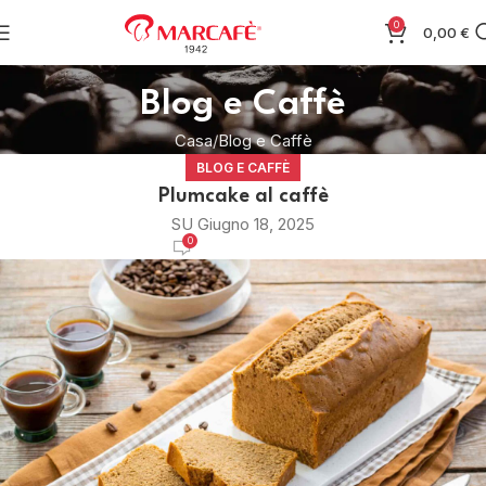
0
0,00
€
Blog e Caffè
Casa
Blog e Caffè
BLOG E CAFFÈ
Plumcake al caffè
SU Giugno 18, 2025
0