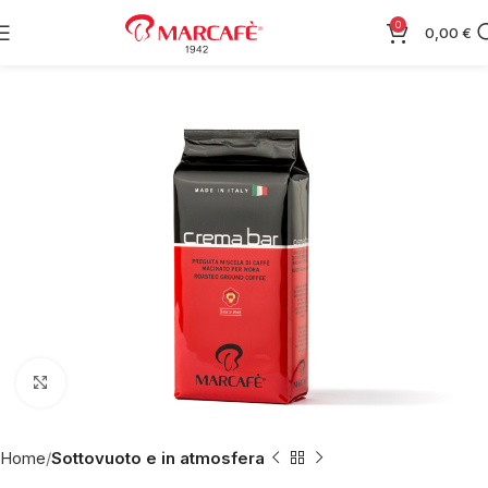
0
0,00
€
Fai clic per ingrandire
Home
Sottovuoto e in atmosfera