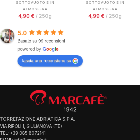
SOTTOVUOTO E IN
SOTTOVUOTO E IN
ATMOSFERA
ATMOSFERA
4,90
€
250g
4,99
€
250g
5.0
Basato su 99 recensioni
powered by
G
o
o
g
l
e
lascia una recensione su
TORREFAZIONE ADRIATICA S.P.A.
VIA RIPOLI 1, GIULIANOVA (TE)
TEL: +39 085 8072141
EMAIL: info@marcafe.it