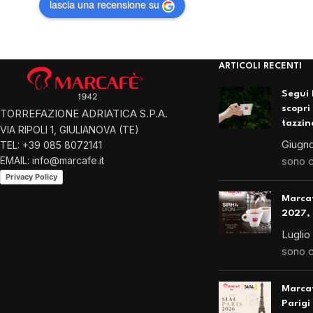
lascia una recensione su
ARTICOLI RECENTI
Segui 
scopri
TORREFAZIONE ADRIATICA S.P.A.
tazzin
VIA RIPOLI 1, GIULIANOVA (TE)
Giugno
TEL: +39 085 8072141
EMAIL: info@marcafe.it
sono 
Privacy Policy
Marca
2027, 
Luglio
sono 
Marcaf
Parigi