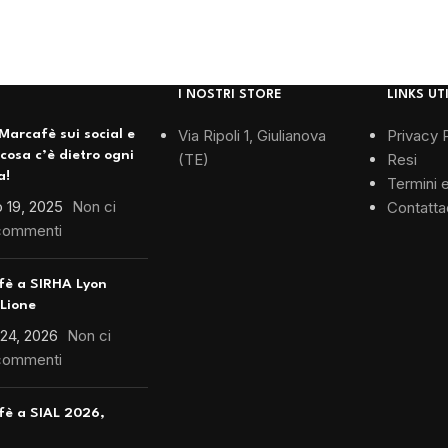
I NOSTRI STORE
LINKS UTI
Via Ripoli 1, Giulianova
Privacy 
Marcafè sui social e
 cosa c’è dietro ogni
(TE)
Resi
a!
Termini 
 19, 2025
Non ci
Contatta
commenti
fè a SIRHA Lyon
Lione
 24, 2026
Non ci
commenti
è a SIAL 2026,