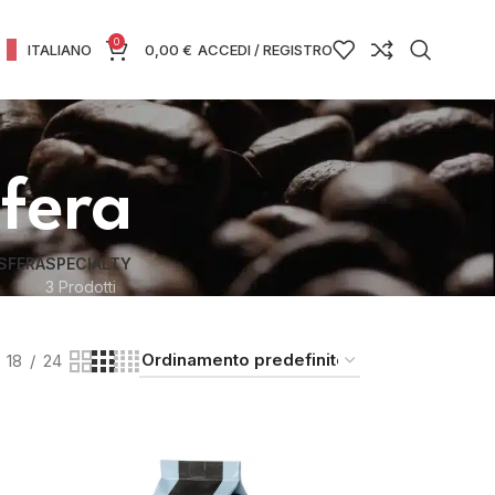
0
ITALIANO
0,00
€
ACCEDI / REGISTRO
fera
SFERA
SPECIALTY
3 Prodotti
18
24