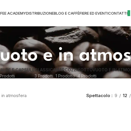
FEE ACADEMY
DISTRIBUZIONE
BLOG E CAFFÈ
FIERE ED EVENTI
CONTATTI
uoto e in atmos
IALDE E CAPSULE
CLASSICA
MARCOZZI
SOTTOVUOTO E IN ATMO
Prodotti
3 Prodotti
1 Prodotto
4 Prodotti
 in atmosfera
Spettacolo
9
12