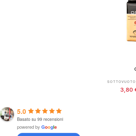
SOTTOVUOTO 
3,80
5.0
Basato su 99 recensioni
powered by
G
o
o
g
l
e