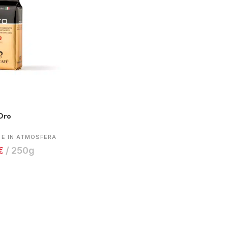
Oro
E IN ATMOSFERA
€
250g