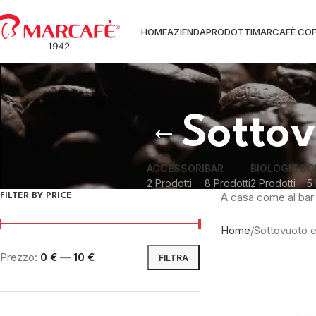
HOME
AZIENDA
PRODOTTI
MARCAFÈ COF
Sottov
ACCESSORI
BAR
BIOLOGICO
C
2 Prodotti
8 Prodotti
2 Prodotti
5 
A casa come al bar
FILTER BY PRICE
Home
Sottovuoto e
Prezzo:
0 €
—
10 €
FILTRA