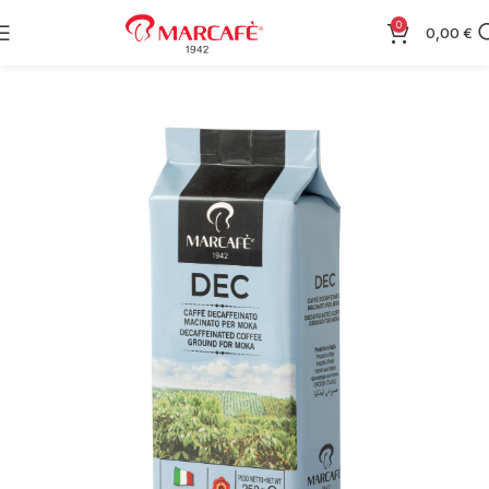
0
0,00
€