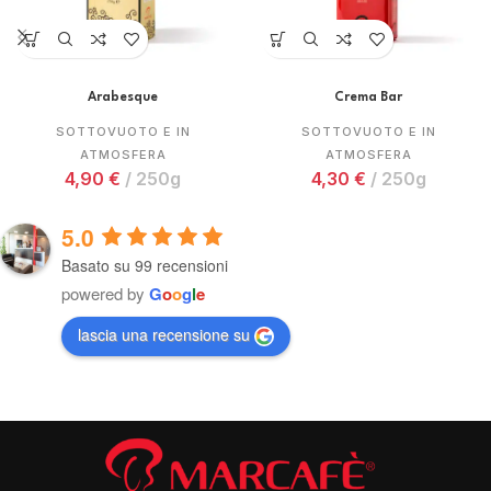
Arabesque
Crema Bar
SOTTOVUOTO E IN
SOTTOVUOTO E IN
ATMOSFERA
ATMOSFERA
4,90
€
250g
4,30
€
250g
5.0
Basato su 99 recensioni
powered by
G
o
o
g
l
e
lascia una recensione su