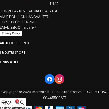
TORREFAZIONE ADRIATICA S.P.A.
VIA RIPOLI 1, GIULIANOVA (TE)
TEL: +39 085 8072141
EMAIL: info@marcafe.it
Privacy Policy
ARTICOLI RECENTI
I NOSTRI STORE
LINKS UTILI
Copyright © 2026 Marcafe.it. Tutti i diritti riservati - C.F. e P. IVA
00445500671
0
egozio
Wishlist
Carrello
Il mio conto