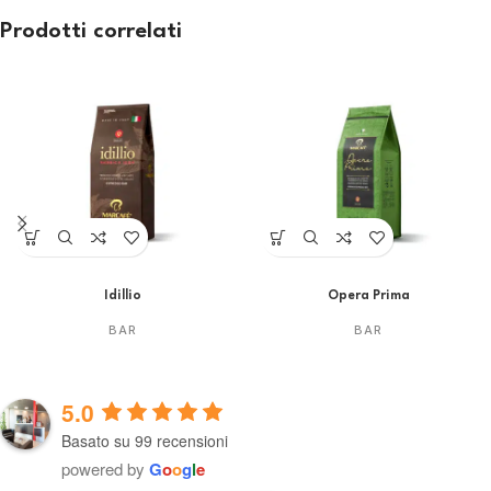
Prodotti correlati
Idillio
Opera Prima
BAR
BAR
5.0
Basato su 99 recensioni
powered by
G
o
o
g
l
e