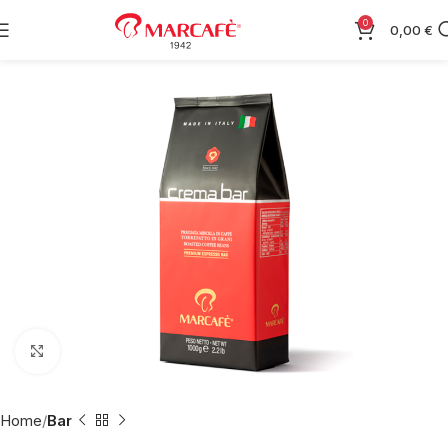
0
0,00
€
Fai clic per ingrandire
Home
Bar