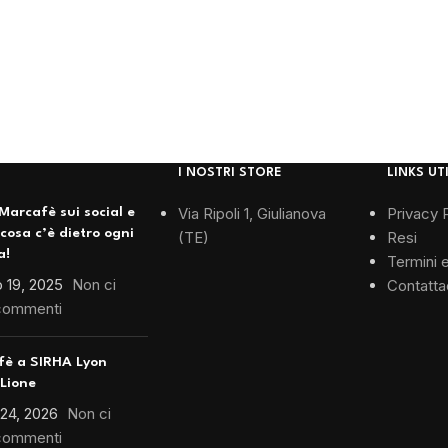
I NOSTRI STORE
LINKS UTI
Via Ripoli 1, Giulianova
Privacy 
Marcafè sui social e
 cosa c’è dietro ogni
(TE)
Resi
a!
Termini 
 19, 2025
Non ci
Contatta
commenti
fè a SIRHA Lyon
Lione
 24, 2026
Non ci
commenti