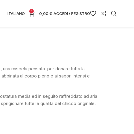
0
ITALIANO
0,00
€
ACCEDI / REGISTRO
o, una miscela pensata per donare tutta la
 abbinata al corpo pieno e ai sapori intensi e
ostatura media ed in seguito raffreddato ad aria
sprigionare tutte le qualità del chicco originale.