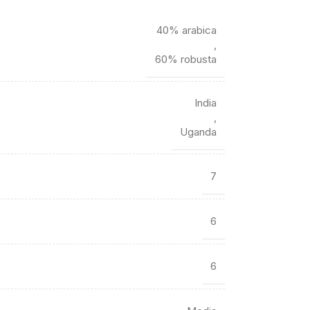
40% arabica
,
60% robusta
India
,
Uganda
7
6
6