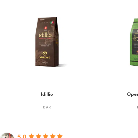
Idillio
Oper
BAR
5.0