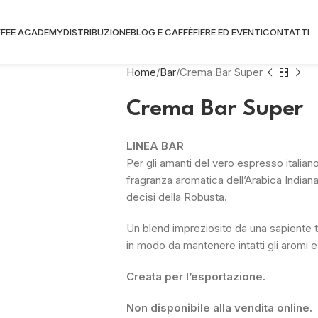
FEE ACADEMY
DISTRIBUZIONE
BLOG E CAFFÈ
FIERE ED EVENTI
CONTATTI
Home
Bar
Crema Bar Super
Crema Bar Super
LINEA BAR
Per gli amanti del vero espresso italian
fragranza aromatica dell’Arabica Indiana
decisi della Robusta.
Un blend impreziosito da una sapiente t
in modo da mantenere intatti gli aromi e 
Creata per l’esportazione.
Non disponibile alla vendita online.