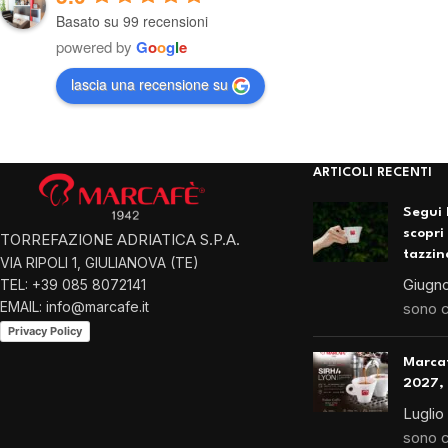
Basato su 99 recensioni
powered by
G
o
o
g
l
e
lascia una recensione su
ARTICOLI RECENTI
Segui 
scopri
TORREFAZIONE ADRIATICA S.P.A.
tazzin
VIA RIPOLI 1, GIULIANOVA (TE)
Giugno
TEL: +39 085 8072141
EMAIL: info@marcafe.it
sono 
Privacy Policy
Marca
2027, 
Luglio
sono 