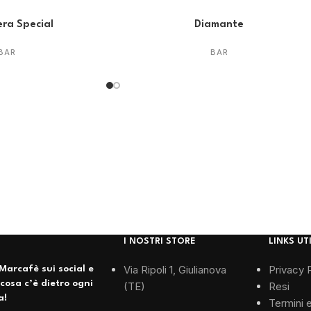
era Special
Diamante
BAR
BAR
I NOSTRI STORE
LINKS UTI
Via Ripoli 1, Giulianova
Privacy 
Marcafè sui social e
 cosa c’è dietro ogni
(TE)
Resi
a!
Termini 