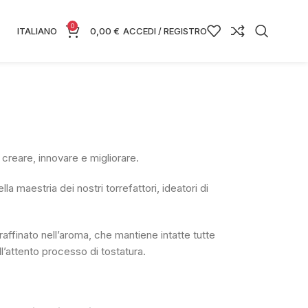
0
ITALIANO
0,00
€
ACCEDI / REGISTRO
r creare, innovare e migliorare.
la maestria dei nostri torrefattori, ideatori di
affinato nell’aroma, che mantiene intatte tutte
ll’attento processo di tostatura.