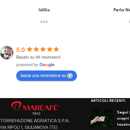
Idillio
Perla N
BAR
5.0
Basato su 99 recensioni
powered by
G
o
o
g
l
e
lascia una recensione su
ARTICOLI RECENTI
Segui 
scopri
TORREFAZIONE ADRIATICA S.P.A.
tazzin
VIA RIPOLI 1, GIULIANOVA (TE)