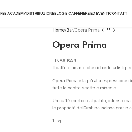
FEE ACADEMY
DISTRIBUZIONE
BLOG E CAFFÈ
FIERE ED EVENTI
CONTATTI
Home
Bar
Opera Prima
Opera Prima
LINEA BAR
Il caffè è un arte che richiede artisti pe
Opera Prima è la più alta espressione del
tutte le nostre ricette e miscele.
Un caffè morbido al palato, intenso ma r
le proprietà dell’Arabica indiana grazie a
1 kg